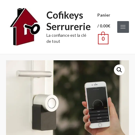
Cofikeys
Panier
Serrurerie
/
0.00
€
Main
La confiance est la clé
0
de tout
Menu