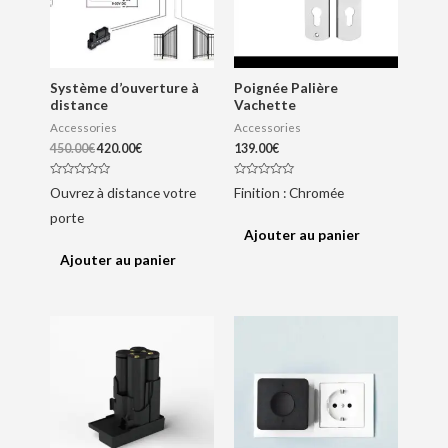
Système d’ouverture à
Poignée Palière
distance
Vachette
Accessories
Accessories
450.00
€
420.00
€
139.00
€
N
N
Ouvrez à distance votre
Finition : Chromée
o
o
t
t
porte
e
e
0
0
Ajouter au panier
s
s
u
u
Ajouter au panier
r
r
5
5