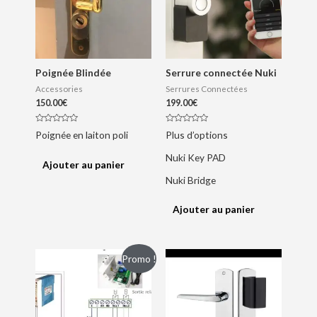
Poignée Blindée
Serrure connectée Nuki
Accessories
Serrures Connectées
150.00
€
199.00
€
N
N
Poignée en laiton poli
Plus d’options
o
o
t
t
e
e
Nuki Key PAD
0
0
Ajouter au panier
s
s
u
u
Nuki Bridge
r
r
5
5
Ajouter au panier
Promo !