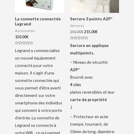
La sonnette connectée
Serrure 3 points A2P*
Legrand
Serrures
Accessories
250.00
€
215.00
€
150.00
€
N
Serrure en applique
o
N
Legrand a commercialise
t
o
multipoints.
e
t
0
un nouvel équipement
e
s
0
– Niveau de sécurité:
u
s
connecté pour votre
r
u
A2P*
5
r
maison. Il s’agit d’une
5
(fournit avec
sonnette connectée qui
4 clés
vous permet d’être averti
plates reversibles et leur
directement sur votre
carte de propriété
smartphone des individus
.)
qui sonnent à votre porte
– Protecteur en acier
d’entrée. La sonnette de
trempé, tournant, de
Legrand se connecte à
50mm de long, diamètre:
votre Wifi , ce qui permet