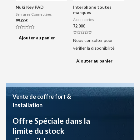
Nuki Key PAD
Interphone toutes
marques
Serrures Connectées
Accessories
99.00
€
72.00
€
N
o
Ajouter au panier
N
t
Nous consulter pour
o
e
t
0
vérifier la disponibilité
e
s
0
u
s
r
u
5
Ajouter au panier
r
5
Vente de coffre fort &
Installation
Offre Spéciale dans la
limite du stock