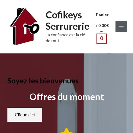
Cofikeys
Panier
Serrurerie
/
0.00
€
La confiance est la clé
0
de tout
Soyez les bienvenues
Offres du moment
Cliquez ici