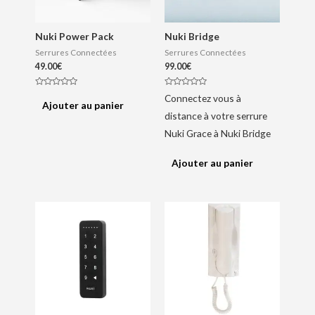
Nuki Power Pack
Nuki Bridge
Serrures Connectées
Serrures Connectées
49.00
€
99.00
€
N
N
Connectez vous à
o
o
Ajouter au panier
t
t
distance à votre serrure
e
e
0
0
s
s
Nuki Grace à Nuki Bridge
u
u
r
r
5
5
Ajouter au panier