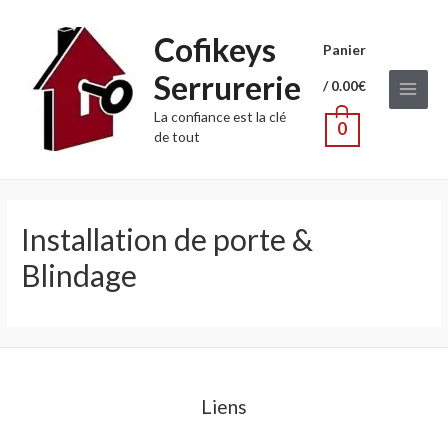
Cofikeys
Panier
Serrurerie
/
0.00
€
Main
La confiance est la clé
0
de tout
Menu
Installation de porte &
Blindage
Liens