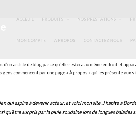
ACCEUIL
PRODUITS
NOS PRESTATIONS
PR
ie
MON COMPTE
A PROPOS
CONTACTEZ NOUS
PA
nt d’un article de blog parce qu’elle restera au même endroit et appar
es gens commencent par une page « À propos » qui les présente aux vis
en qui aspire à devenir acteur, et voici mon site. J’habite à Borde
insi qu’être surpris par la pluie soudaine lors de longues balades s