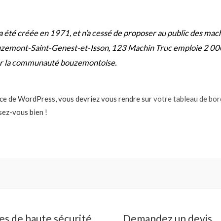
 été créée en 1971, et n’a cessé de proposer au public des machi
zemont-Saint-Genest-et-Isson, 123 Machin Truc emploie 2 000
our la communauté bouzemontoise.
trice de WordPress, vous devriez vous rendre sur
votre tableau de bor
ez-vous bien !
es de haute sécurité
Demandez un devis